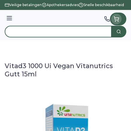
Ga naar de inhoud
Veilige betalingen
Apothekersadvies
Snelle beschikbaarheid
Menu
Zoek
Product, merk, categorie...
Vitad3 1000 Ui Vegan Vitanutrics
Gutt 15ml