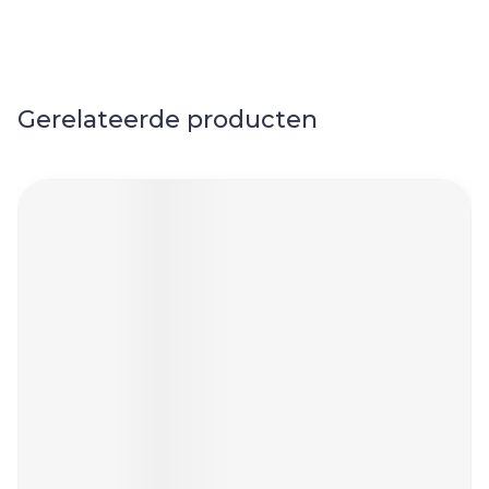
Gerelateerde producten
Navigeren door de elementen van de carrousel is mog
Druk om carrousel over te slaan
Druk op om naar carrouselnavigatie te gaan