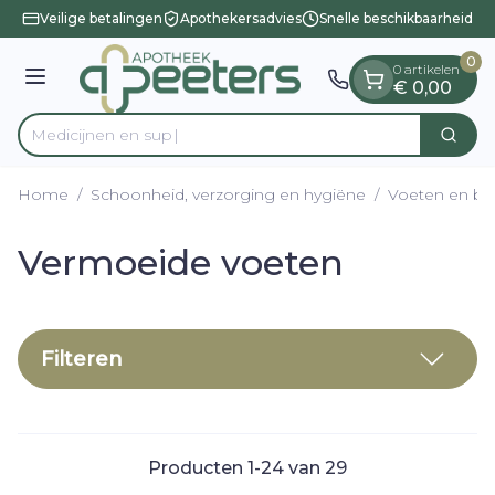
Dia 1 van 1
Ga naar de inhoud
Veilige betalingen
Apothekersadvies
Snelle beschikbaarheid
0
0 artikelen
Menu
€ 0,00
Me
Zoek
Product, merk, categorie...
Home
/
Schoonheid, verzorging en hygiëne
/
Voeten en b
Vermoeide voeten
Filteren
Producten
1
-
24
van
29