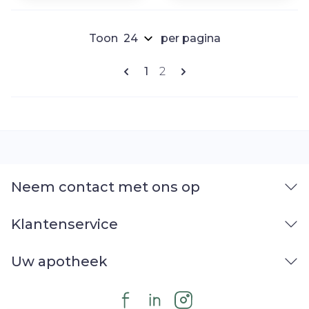
Toon
per pagina
Pagina's
U lees momenteel pagina
Pagina
1
2
Neem contact met ons op
Klantenservice
Uw apotheek