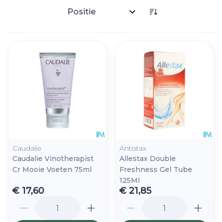
Sorteer op:
Caudalie
Antistax
Caudalie Vinotherapist
Allestax Double
Cr Mooie Voeten 75ml
Freshness Gel Tube
125Ml
€ 17,60
€ 21,85
Aantal
Aantal