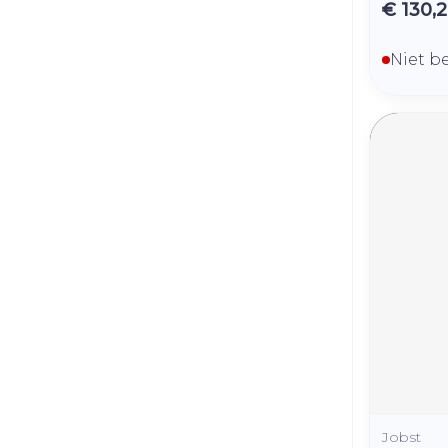
€ 130,
Niet b
Jobst