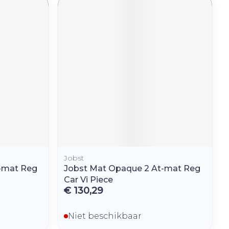
r
erende
Parfums en
geurproducten
Jobst
-mat Reg
Jobst Mat Opaque 2 At-mat Reg
CBD
Car Vi Piece
€ 130,29
Niet beschikbaar