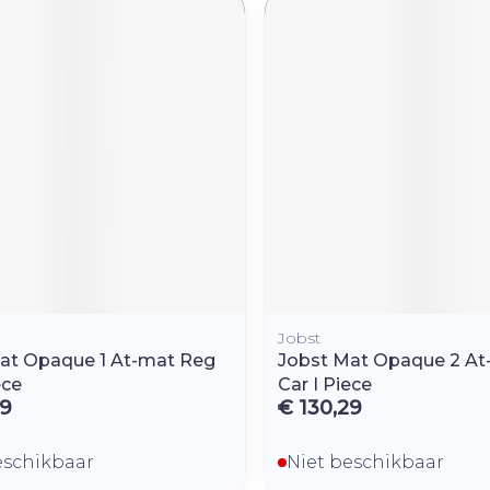
Toon mee
orging
Supplementen
Insectenw
middelen
n
Mondmaskers
rnissen
d -
huid
uid
Jobst
at Opaque 1 At-mat Reg
Jobst Mat Opaque 2 At
Zelfbruiner
Scheren
ece
Car I Piece
29
€ 130,29
eschikbaar
Niet beschikbaar