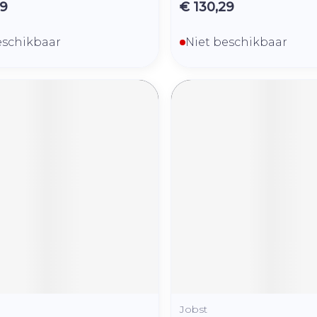
29
€ 130,29
eschikbaar
Niet beschikbaar
Jobst