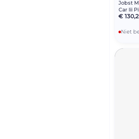
Jobst M
Car Iii P
€ 130,
Niet b