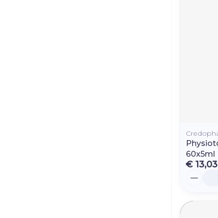
Credoph
Physiot
60x5ml
€ 13,03
Aantal