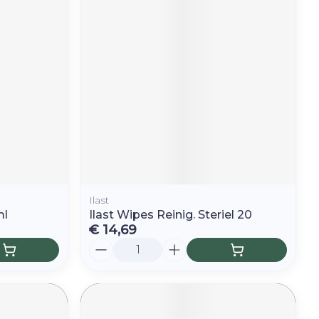
r
erende
Parfums en
geurproducten
Ilast
ml
Ilast Wipes Reinig. Steriel 20
€ 14,69
Aantal
CBD