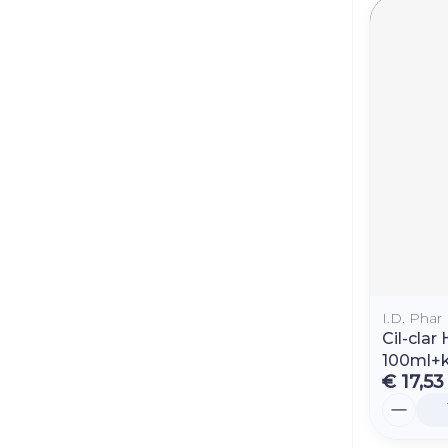
I.D. Phar
Cil-cla
100ml+k
€ 17,53
Aantal