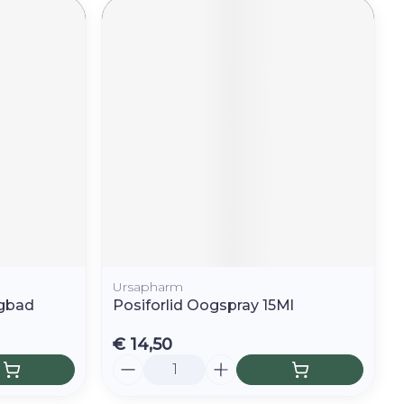
Ursapharm
ogbad
Posiforlid Oogspray 15Ml
€ 14,50
Aantal