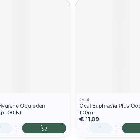
Ocal
r Hygiene Oogleden
Ocal Euphrasia Plus O
p 100 Nf
100ml
€ 11,09
Aantal