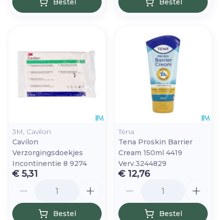
Bestel
Bestel
3M, Cavilon
Tena
Cavilon
Tena Proskin Barrier
Verzorgingsdoekjes
Cream 150ml 4419
Incontinentie 8 9274
Verv.3244829
€ 5,31
€ 12,76
Aantal
Aantal
Bestel
Bestel