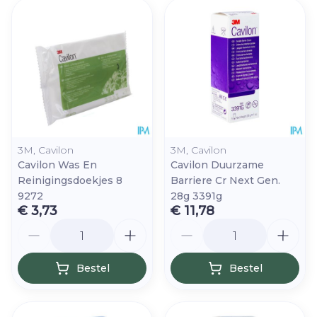
3M, Cavilon
3M, Cavilon
Cavilon Was En
Cavilon Duurzame
Reinigingsdoekjes 8
Barriere Cr Next Gen.
9272
28g 3391g
€ 3,73
€ 11,78
Aantal
Aantal
Bestel
Bestel