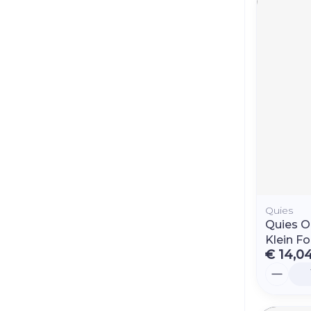
Quies
Quies O
Klein F
€ 14,0
Aantal