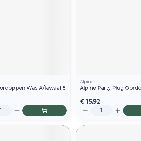
Toon mee
orging
Supplementen
Insectenw
middelen
n
Mondmaskers
rnissen
d -
huid
uid
Alpine
ordoppen Was A/lawaai 8
Alpine Party Plug Oordo
€ 15,92
Aantal
Zelfbruiner
Scheren