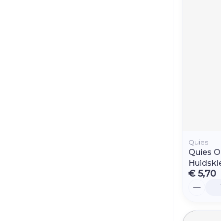
Quies
Quies 
Huidskl
€ 5,70
Aantal