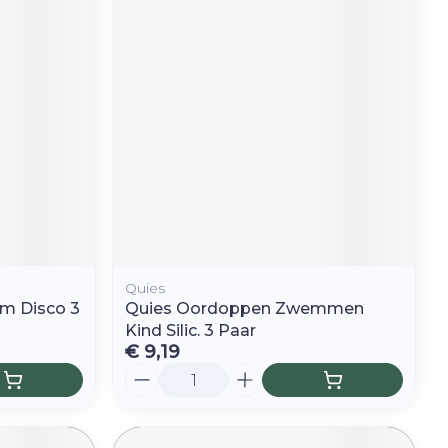
Quies
m Disco 3
Quies Oordoppen Zwemmen
Kind Silic. 3 Paar
€ 9,19
Aantal