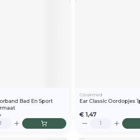
Covarmed
orband Bad En Sport
Ear Classic Oordopjes 1
ormaat
4
€ 1,47
Aantal