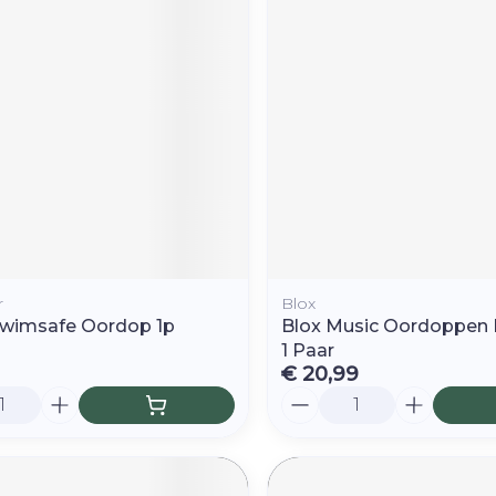
r
Blox
Swimsafe Oordop 1p
Blox Music Oordoppen 
1 Paar
€ 20,99
Aantal