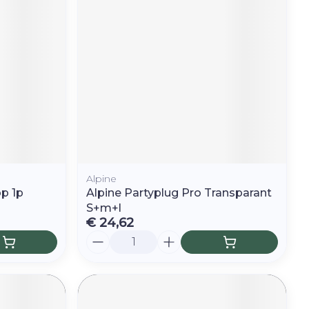
r
erende
Parfums en
geurproducten
Alpine
p 1p
Alpine Partyplug Pro Transparant
S+m+l
€ 24,62
Aantal
CBD