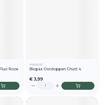
Aquacel
Fluo Roze
Biopax Oordoppen Chutt 4
€ 3,99
Aantal