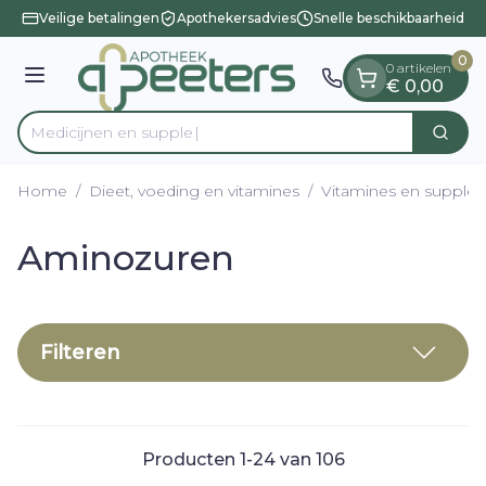
Dia 1 van 1
Ga naar de inhoud
Veilige betalingen
Apothekersadvies
Snelle beschikbaarheid
0
0 artikelen
Menu
€ 0,00
Medic
Zoek
Product, merk, categorie...
Home
/
Dieet, voeding en vitamines
/
Vitamines en supple
Aminozuren
Filteren
Producten
1
-
24
van
106