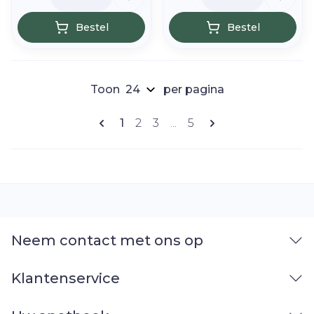
Bestel
Bestel
Toon
per pagina
Pagina's
U lees momenteel pagina
Pagina
Pagina
Pagina
1
2
3
...
5
Neem contact met ons op
Klantenservice