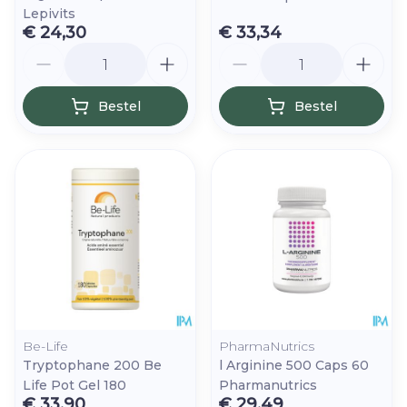
Lepivits
€ 24,30
€ 33,34
Aantal
Aantal
Bestel
Bestel
Be-Life
PharmaNutrics
Tryptophane 200 Be
l Arginine 500 Caps 60
Life Pot Gel 180
Pharmanutrics
€ 33,90
€ 29,49