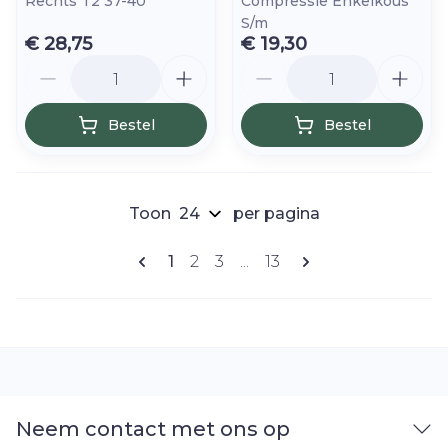
Rechts T2 37-40
Compressie Enkelkous
S/m
€ 28,75
€ 19,30
Aantal
Aantal
Bestel
Bestel
Toon
per pagina
Pagina's
U lees momenteel pagina
Pagina
Pagina
Pagina
1
2
3
...
13
Neem contact met ons op