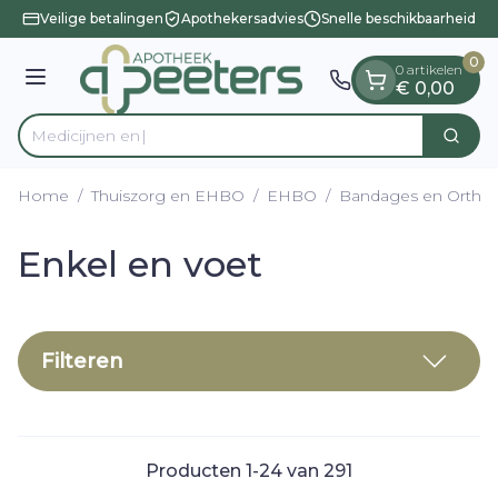
Dia 1 van 1
Ga naar de inhoud
Veilige betalingen
Apothekersadvies
Snelle beschikbaarheid
0
0 artikelen
Menu
€ 0,00
Zoek
Product, merk, categorie...
Home
/
Thuiszorg en EHBO
/
EHBO
/
Bandages en Orthop
Enkel en voet
Filteren
Producten
1
-
24
van
291