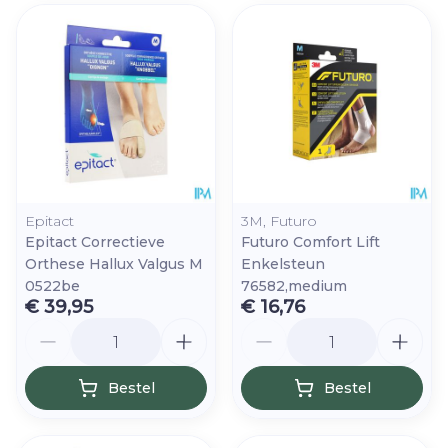
Epitact
3M, Futuro
Epitact Correctieve
Futuro Comfort Lift
Orthese Hallux Valgus M
Enkelsteun
0522be
76582,medium
€ 39,95
€ 16,76
Aantal
Aantal
Bestel
Bestel