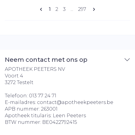
Pagina's
U lees momenteel pagina
Pagina
Pagina
Pagina
1
2
3
...
297
Neem contact met ons op
APOTHEEK PEETERS NV
Voort 4
3272
Testelt
Telefoon:
013 77 24 71
E-mailadres:
contact@
apotheekpeeters.be
APB nummer:
263001
Apotheek titularis:
Leen Peeters
BTW nummer:
BE0422792415