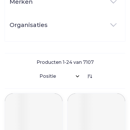
Merken
filter
Organisaties
filter
Producten
1
-
24
van
7107
Sorteer op: