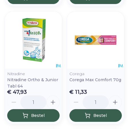
Nitradine
Corega
Nitradine Ortho & Junior
Corega Max Comfort 70g
Tabl 64
€ 47,93
€ 11,33
Aantal
Aantal
Bestel
Bestel