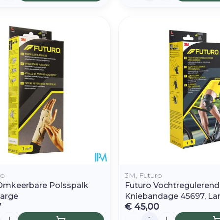
ro
3M, Futuro
Omkeerbare Polsspalk
Futuro Vochtregulerend
Large
Kniebandage 45697, La
7
€ 45,00
Aantal