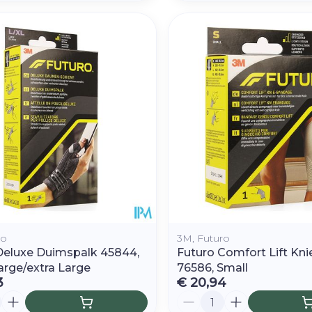
ro
3M, Futuro
Deluxe Duimspalk 45844,
Futuro Comfort Lift Kn
arge/extra Large
76586, Small
3
€ 20,94
Aantal