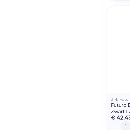
3M, Futu
Futuro 
Zwart L
€ 42,4
Aantal