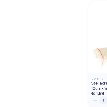
Lohmann
Stellacr
10cmx4
€ 1,69
Aantal