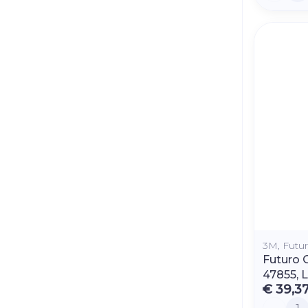
3M, Futu
Futuro 
47855, 
€ 39,3
Aantal