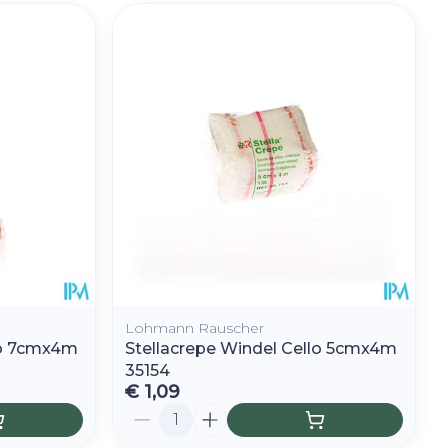
Lohmann Rauscher
lo 7cmx4m
Stellacrepe Windel Cello 5cmx4m
35154
€ 1,09
Aantal