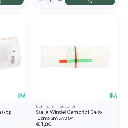
Lohmann Rauscher
st-op
Stella Windel Cambric l Cello
0
10cmx5m 37304
€ 1,00