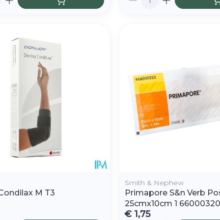
Smith & Nephew
Condilax M T3
Primapore S&n Verb Po
25cmx10cm 1 6600032
€ 1,75