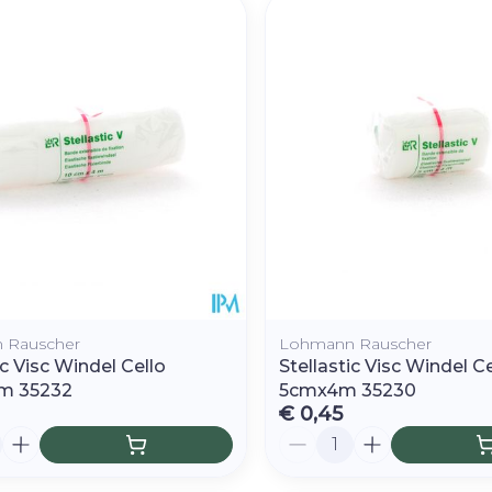
Afslanken
Homeopat
Toon mee
Enkel en v
Toon mee
orging
Supplementen
Insectenw
middelen
n
Mondmaskers
rnissen
d -
huid
uid
 Rauscher
Lohmann Rauscher
ic Visc Windel Cello
Stellastic Visc Windel Ce
m 35232
5cmx4m 35230
€ 0,45
Zelfbruiner
Scheren
Aantal