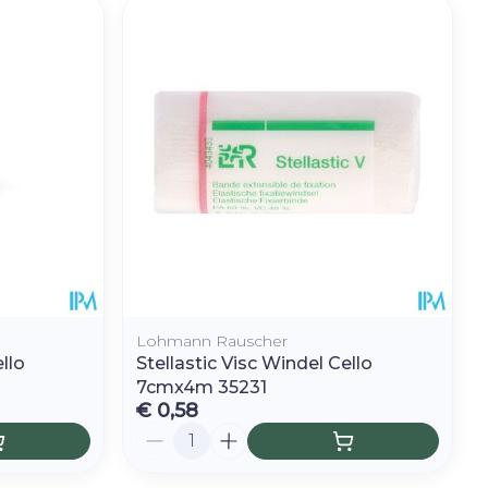
hie
Diverse
r
Toon meer
oet
geneesmiddelen
r
erende
Parfums en
geurproducten
Lohmann Rauscher
llo
Stellastic Visc Windel Cello
7cmx4m 35231
€ 0,58
CBD
Aantal