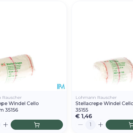
 Rauscher
Lohmann Rauscher
epe Windel Cello
Stellacrepe Windel Cel
m 35156
35155
€ 1,46
Aantal