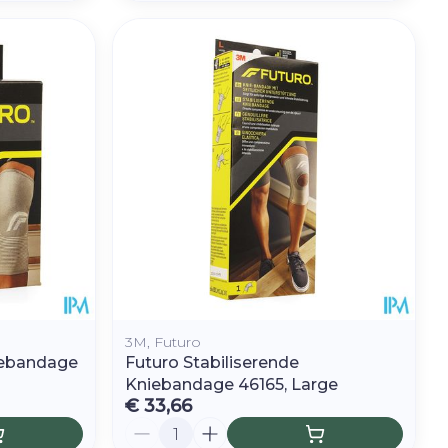
3M, Futuro
iebandage
Futuro Stabiliserende
Kniebandage 46165, Large
€ 33,66
Aantal