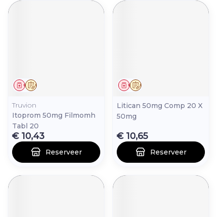
Geneesmiddel
Op voorschrift
Geneesmiddel
Op voorschrift
Truvion
Litican 50mg Comp 20 X
Itoprom 50mg Filmomh
50mg
Tabl 20
€ 10,43
€ 10,65
Reserveer
Reserveer