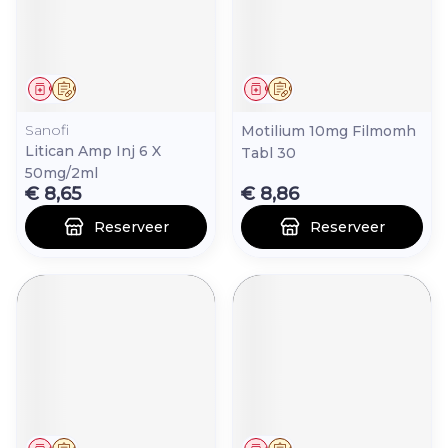
Geneesmiddel
Op voorschrift
Geneesmiddel
Op voorschrift
Sanofi
Motilium 10mg Filmomh
Litican Amp Inj 6 X
Tabl 30
50mg/2ml
€ 8,65
€ 8,86
Reserveer
Reserveer