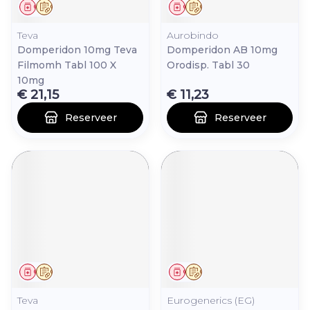
Geneesmiddel
Op voorschrift
Geneesmiddel
Op voorschrift
Teva
Aurobindo
Domperidon 10mg Teva
Domperidon AB 10mg
Filmomh Tabl 100 X
Orodisp. Tabl 30
10mg
€ 21,15
€ 11,23
Reserveer
Reserveer
Geneesmiddel
Op voorschrift
Geneesmiddel
Op voorschrift
Teva
Eurogenerics (EG)