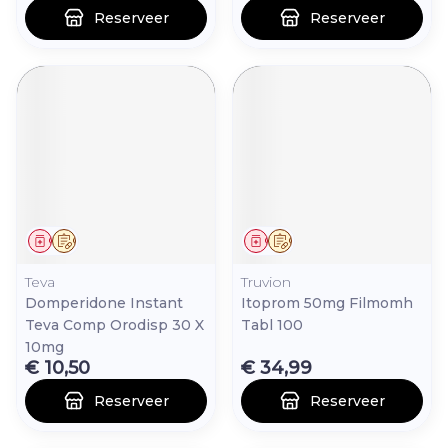
Reserveer
Reserveer
Geneesmiddel
Op voorschrift
Geneesmiddel
Op voorschrift
Teva
Truvion
Domperidone Instant
Itoprom 50mg Filmomh
Teva Comp Orodisp 30 X
Tabl 100
10mg
€ 10,50
€ 34,99
Reserveer
Reserveer