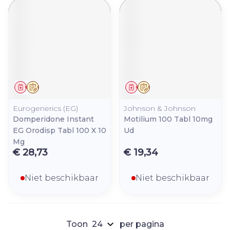
Geneesmiddel
Op voorschrift
Geneesmiddel
Op voorschrift
Eurogenerics (EG)
Johnson & Johnson
Domperidone Instant
Motilium 100 Tabl 10mg
EG Orodisp Tabl 100 X 10
Ud
Mg
€ 28,73
€ 19,34
Niet beschikbaar
Niet beschikbaar
Toon
per pagina