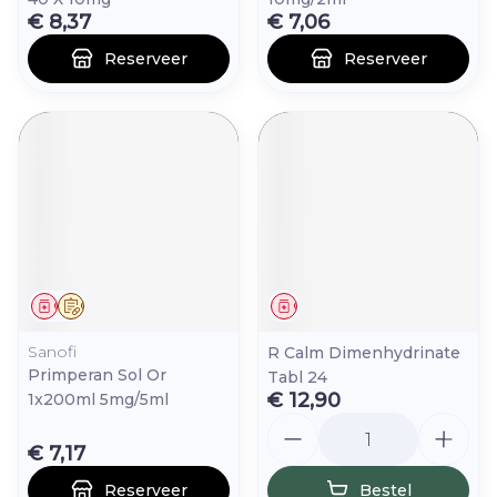
€ 8,37
€ 7,06
Reserveer
Reserveer
Geneesmiddel
Op voorschrift
Geneesmiddel
Sanofi
R Calm Dimenhydrinate
Primperan Sol Or
Tabl 24
€ 12,90
1x200ml 5mg/5ml
Aantal
€ 7,17
Reserveer
Bestel