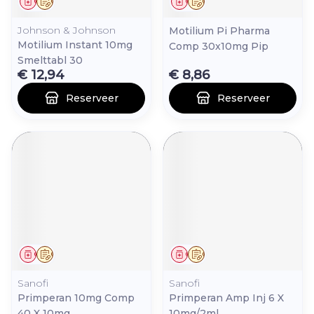
Geneesmiddel
Op voorschrift
Geneesmiddel
Op voorschrift
Johnson & Johnson
Motilium Pi Pharma
Motilium Instant 10mg
Comp 30x10mg Pip
Smelttabl 30
€ 12,94
€ 8,86
Reserveer
Reserveer
Geneesmiddel
Op voorschrift
Geneesmiddel
Op voorschrift
Sanofi
Sanofi
Primperan 10mg Comp
Primperan Amp Inj 6 X
40 X 10mg
10mg/2ml