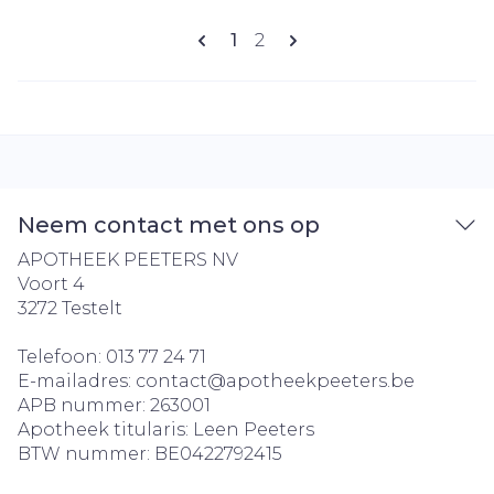
Pagina's
U lees momenteel pagina
Pagina
1
2
Neem contact met ons op
APOTHEEK PEETERS NV
Voort 4
3272
Testelt
Telefoon:
013 77 24 71
E-mailadres:
contact@
apotheekpeeters.be
APB nummer:
263001
Apotheek titularis:
Leen Peeters
BTW nummer:
BE0422792415