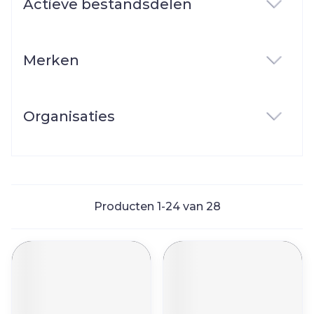
Actieve bestandsdelen
filter
Merken
filter
Organisaties
filter
Producten
1
-
24
van
28