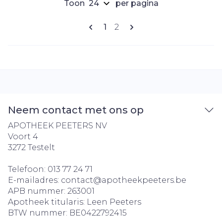
Toon
per pagina
Pagina's
U lees momenteel pagina
Pagina
1
2
Neem contact met ons op
APOTHEEK PEETERS NV
Voort 4
3272
Testelt
Telefoon:
013 77 24 71
E-mailadres:
contact@
apotheekpeeters.be
APB nummer:
263001
Apotheek titularis:
Leen Peeters
BTW nummer:
BE0422792415