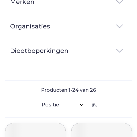
Merken
filter
Organisaties
filter
Dieetbeperkingen
filter
Producten
1
-
24
van
26
Sorteer op: