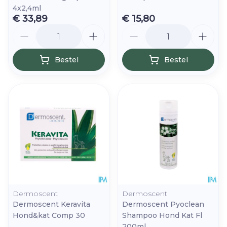
4x2,4ml
€ 33,89
€ 15,80
Aantal
Aantal
Bestel
Bestel
Dermoscent
Dermoscent
Dermoscent Keravita
Dermoscent Pyoclean
Hond&kat Comp 30
Shampoo Hond Kat Fl
200ml