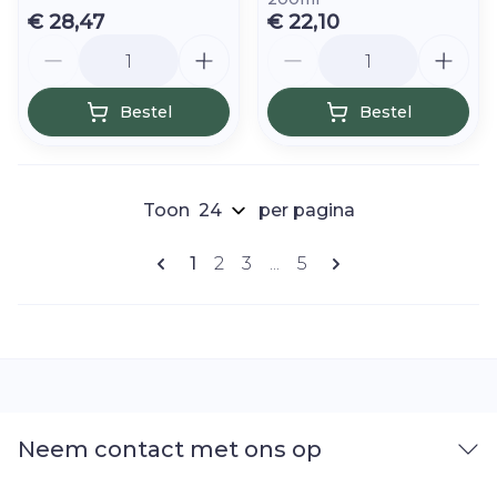
€ 28,47
€ 22,10
Aantal
Aantal
Bestel
Bestel
Toon
per pagina
Pagina's
U lees momenteel pagina
Pagina
Pagina
Pagina
1
2
3
...
5
Neem contact met ons op