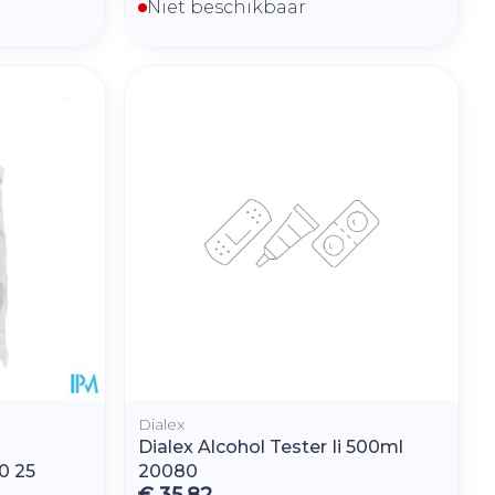
Niet beschikbaar
Dialex
Dialex Alcohol Tester Ii 500ml
0 25
20080
€ 35,82