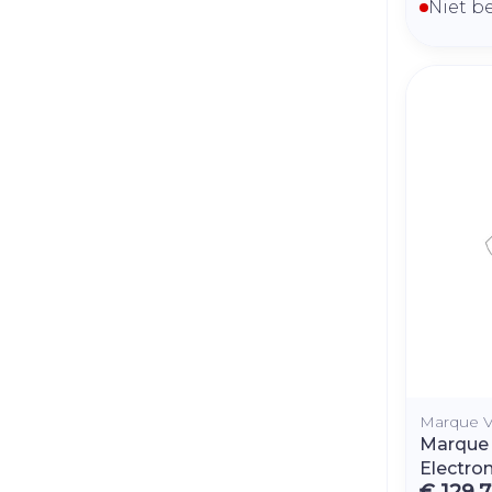
Niet b
Marque V
Marque 
Electro
€ 129,