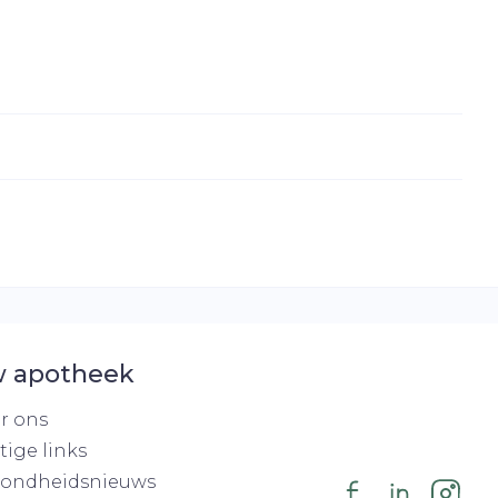
 apotheek
r ons
tige links
ondheidsnieuws