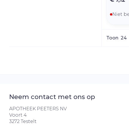
€ 7,12
Niet b
Toon
Neem contact met ons op
APOTHEEK PEETERS NV
Voort 4
3272
Testelt