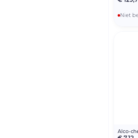
Niet b
Alco-ch