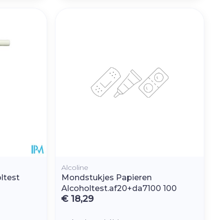
hie
Diverse
r
Toon meer
oet
geneesmiddelen
r
erende
Parfums en
geurproducten
Alcoline
ltest
Mondstukjes Papieren
Alcoholtest.af20+da7100 100
CBD
€ 18,29