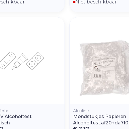
eschikbaar
Niet beschikbaar
erte
Alcoline
V Alcoholtest
Mondstukjes Papieren
nisch
Alcoholtest.af20+da710
72
€ 7,37