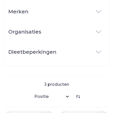
Merken
filter
Organisaties
filter
Dieetbeperkingen
filter
3
producten
Sorteer op: