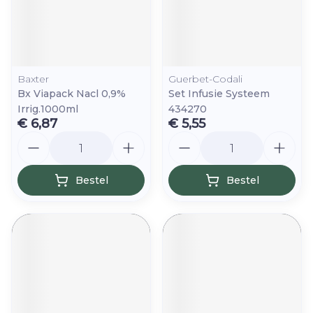
Baxter
Guerbet-Codali
Bx Viapack Nacl 0,9%
Set Infusie Systeem
Irrig.1000ml
434270
€ 6,87
€ 5,55
Aantal
Aantal
Bestel
Bestel