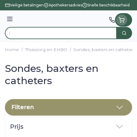
Ga naar de inhoud
Veilige betalingen
Apothekersadvies
Snelle beschikbaarheid
Menu
Zoek
Product, merk, categorie...
Home
/
Thuiszorg en EHBO
/
Sondes, baxters en catheters
Sondes, baxters en
catheters
Filteren
Doorgaan naar productlijst
Prijs
filter