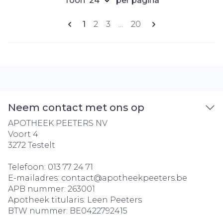
Toon
per pagina
Pagina's
U lees momenteel pagina
Pagina
Pagina
Pagina
1
2
3
...
20
Neem contact met ons op
APOTHEEK PEETERS NV
Voort 4
3272
Testelt
Telefoon:
013 77 24 71
E-mailadres:
contact@
apotheekpeeters.be
APB nummer:
263001
Apotheek titularis:
Leen Peeters
BTW nummer:
BE0422792415