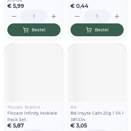
570139
€ 5,99
€ 0,44
Aantal
Aantal
Bestel
Bestel
Flocare, Nutricia
Bd
Flocare Infinity Mobiele
Bd Insyte Cath.20g 1 1/4 1
Pack Set
381334
€ 5,87
€ 3,05