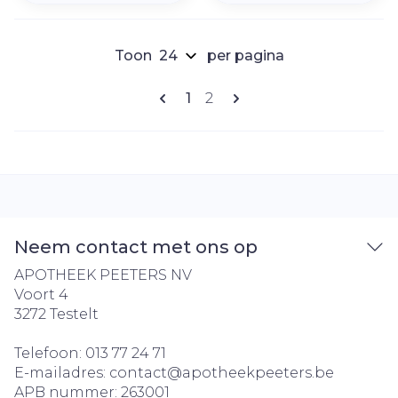
Toon
per pagina
Pagina's
U lees momenteel pagina
Pagina
1
2
Neem contact met ons op
APOTHEEK PEETERS NV
Voort 4
3272
Testelt
Telefoon:
013 77 24 71
E-mailadres:
contact@
apotheekpeeters.be
APB nummer:
263001