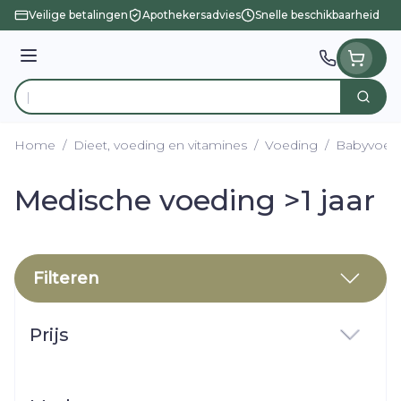
Ga naar de inhoud
Veilige betalingen
Apothekersadvies
Snelle beschikbaarheid
Menu
Zoek
Product, merk, categorie...
Home
/
Dieet, voeding en vitamines
/
Voeding
/
Babyvoed
Medische voeding >1 jaar
Filteren
Doorgaan naar productlijst
Prijs
filter