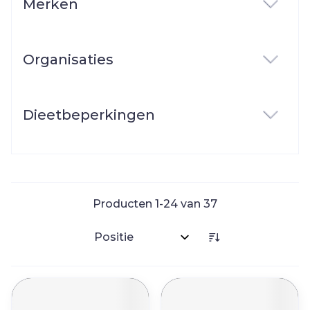
Merken
filter
Organisaties
filter
Dieetbeperkingen
filter
Producten
1
-
24
van
37
Sorteer op: