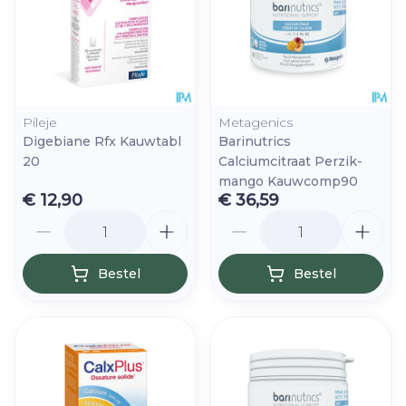
Pileje
Metagenics
Digebiane Rfx Kauwtabl
Barinutrics
20
Calciumcitraat Perzik-
mango Kauwcomp90
€ 12,90
€ 36,59
Aantal
Aantal
Bestel
Bestel