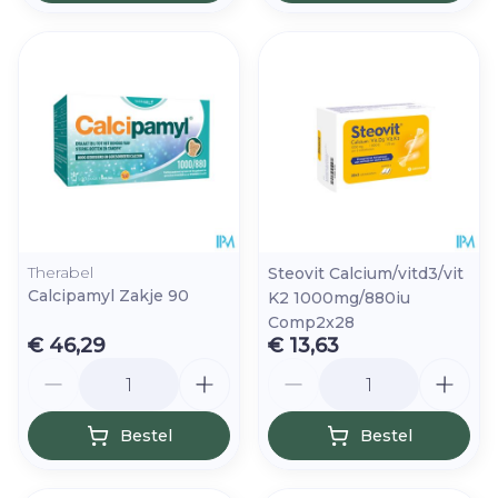
Therabel
Steovit Calcium/vitd3/vit
Calcipamyl Zakje 90
K2 1000mg/880iu
Comp2x28
€ 46,29
€ 13,63
Aantal
Aantal
Bestel
Bestel