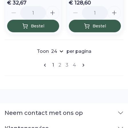
€ 32,67
€ 128,60
Aantal
Aantal
Bestel
Bestel
Toon
per pagina
Pagina's
U lees momenteel pagina
Pagina
Pagina
Pagina
1
2
3
4
Neem contact met ons op