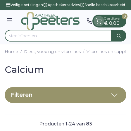
Dia 1 van 1
Ga naar de inhoud
Veilige betalingen
Apothekersadvies
Snelle beschikbaarheid
0
0 artikelen
Menu
€ 0,00
Zoek
Product, merk, categorie...
Home
/
Dieet, voeding en vitamines
/
Vitamines en supple
Calcium
Filteren
Producten
1
-
24
van
83