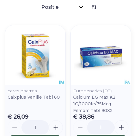
Sorteer op:
ceres pharma
Eurogenerics (EG)
Calxplus Vanille Tabl 60
Calcium EG Max K2
1G/1000Ie/75Mcg
Filmom.Tabl 90X2
€ 26,09
€ 38,86
Aantal
Aantal