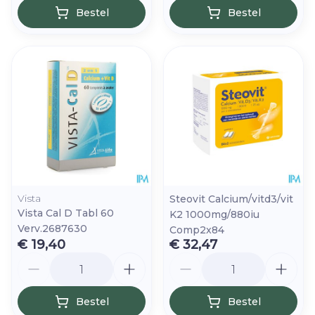
Bestel
Bestel
Vista
Steovit Calcium/vitd3/vit
Vista Cal D Tabl 60
K2 1000mg/880iu
Verv.2687630
Comp2x84
€ 19,40
€ 32,47
Aantal
Aantal
Bestel
Bestel