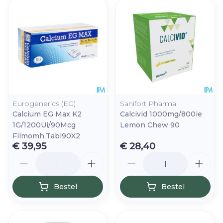
Eurogenerics (EG)
Sanifort Pharma
Calcium EG Max K2
Calcivid 1000mg/800ie
1G/1200Ui/90Mcg
Lemon Chew 90
Filmomh.Tabl90X2
€ 39,95
€ 28,40
Aantal
Aantal
Bestel
Bestel