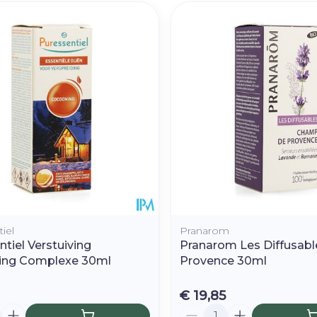
iel
Pranarom
tiel Verstuiving
Pranarom Les Diffusabl
ing Complexe 30ml
Provence 30ml
€ 19,85
Aantal