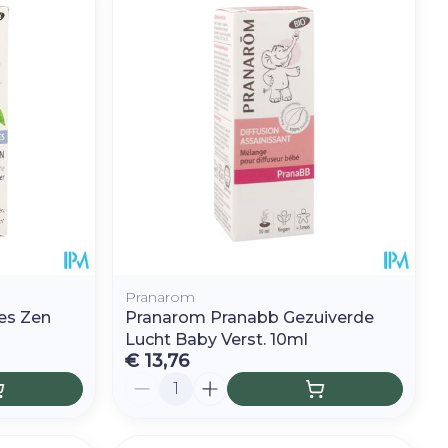
r
Toon meer
oet
geneesmiddelen
r
erende
Parfums en
geurproducten
Pranarom
es Zen
Pranarom Pranabb Gezuiverde
Lucht Baby Verst. 10ml
€ 13,76
CBD
Aantal