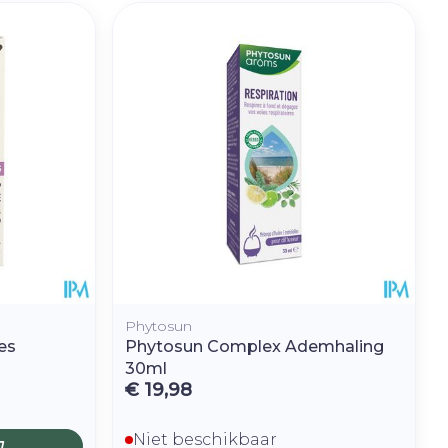
Phytosun
es
Phytosun Complex Ademhaling
30ml
€ 19,98
Niet beschikbaar