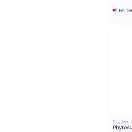
Niet b
Phytosu
Phytosun