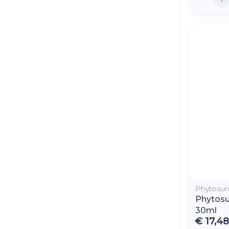
Phytosu
Phytosu
30ml
€ 17,48