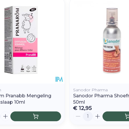
m
Sanodor Pharma
m Pranabb Mengeling
Sanodor Pharma Shoefr
.slaap 10ml
50ml
€ 12,95
Aantal