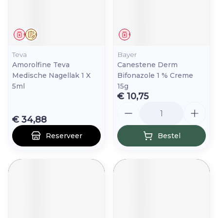
Geneesmiddel
Op voorschrift
Geneesmiddel
Teva
Bayer
Amorolfine Teva
Canestene Derm
Medische Nagellak 1 X
Bifonazole 1 % Creme
5ml
15g
€ 10,75
Aantal
€ 34,88
Reserveer
Bestel