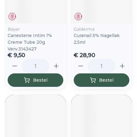
Geneesmiddel
Geneesmiddel
Bayer
Galderma
Canestene Intim 1%
Curanail 5% Nagellak
Creme Tube 20g
2,5ml
Verv.3143427
€ 9,50
€ 28,90
Aantal
Aantal
Bestel
Bestel