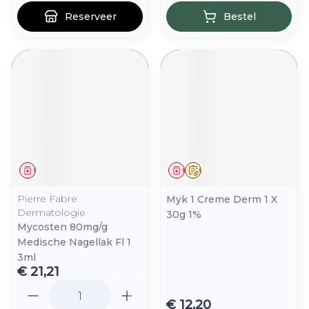
Reserveer
Bestel
Geneesmiddel
Geneesmiddel
Op voorschrift
Pierre Fabre
Myk 1 Creme Derm 1 X
Dermatologie
30g 1%
Mycosten 80mg/g
Medische Nagellak Fl 1
3ml
€ 21,21
Aantal
€ 12,20