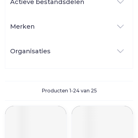
Actieve bestandsdelen
filter
Merken
filter
Organisaties
filter
Producten
1
-
24
van
25