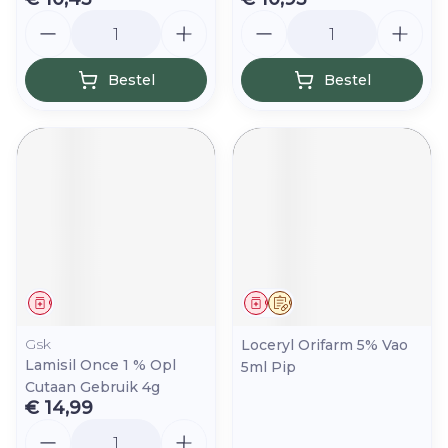
Aantal
Aantal
Bestel
Bestel
Geneesmiddel
Geneesmiddel
Op voorschrift
Gsk
Loceryl Orifarm 5% Vao
Lamisil Once 1 % Opl
5ml Pip
Cutaan Gebruik 4g
€ 14,99
Aantal