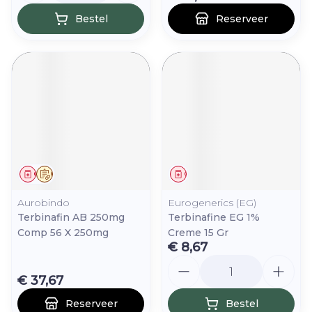
Bestel
Reserveer
Geneesmiddel
Op voorschrift
Geneesmiddel
Aurobindo
Eurogenerics (EG)
Terbinafin AB 250mg
Terbinafine EG 1%
Comp 56 X 250mg
Creme 15 Gr
€ 8,67
Aantal
€ 37,67
Reserveer
Bestel