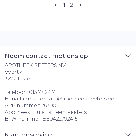
Pagina's
U lees momenteel pagina
Pagina
1
2
Neem contact met ons op
APOTHEEK PEETERS NV
Voort 4
3272
Testelt
Telefoon:
013 77 24 71
E-mailadres:
contact@
apotheekpeeters.be
APB nummer:
263001
Apotheek titularis:
Leen Peeters
BTW nummer:
BE0422792415
Klantenservice