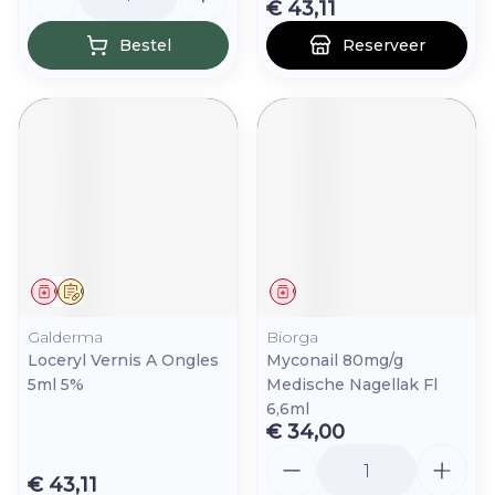
€ 43,11
Bestel
Reserveer
Geneesmiddel
Op voorschrift
Geneesmiddel
Galderma
Biorga
Loceryl Vernis A Ongles
Myconail 80mg/g
5ml 5%
Medische Nagellak Fl
6,6ml
€ 34,00
Aantal
€ 43,11