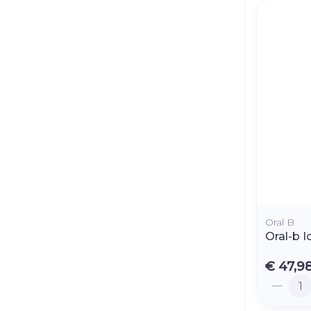
Oral B
Oral-b I
€ 47,9
Aantal