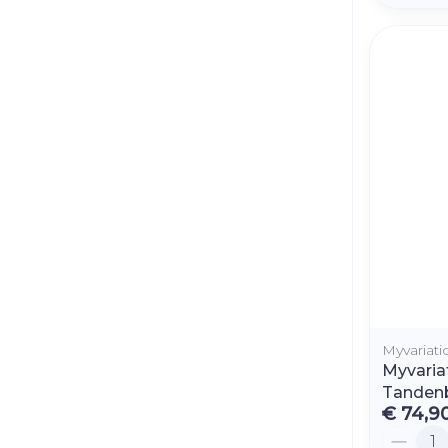
Myvariati
Myvaria
Tandenb
€ 74,9
Aantal