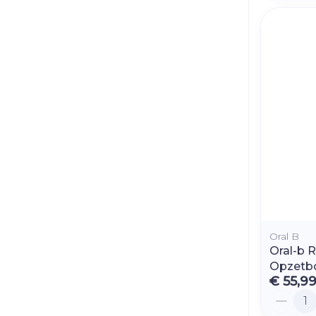
Oral B
Oral-b R
Opzetbo
€ 55,9
Aantal