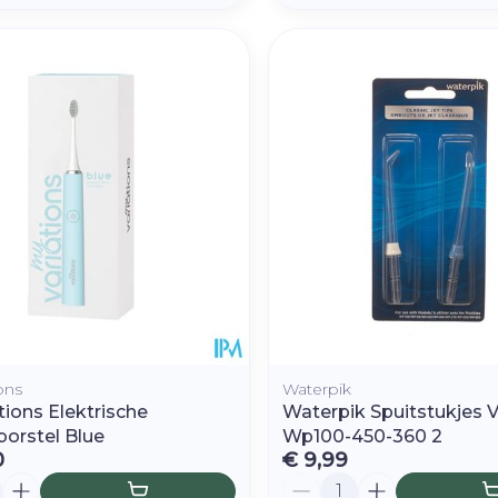
ons
Waterpik
tions Elektrische
Waterpik Spuitstukjes 
orstel Blue
Wp100-450-360 2
0
€ 9,99
Aantal