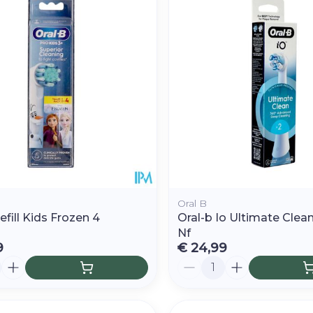
Afslanken
Homeopat
Toon mee
Enkel en v
Toon mee
orging
Supplementen
Insectenw
middelen
n
Mondmaskers
rnissen
d -
huid
uid
Oral B
efill Kids Frozen 4
Oral-b Io Ultimate Clea
Nf
9
€ 24,99
Aantal
Zelfbruiner
Scheren