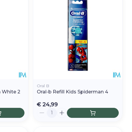
hie
Diverse
r
Toon meer
oet
geneesmiddelen
r
erende
Parfums en
geurproducten
Oral B
n White 2
Oral-b Refill Kids Spiderman 4
€ 24,99
Aantal
CBD