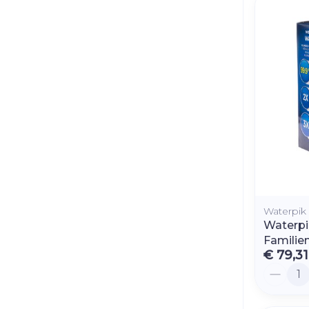
Waterpik
Waterp
Familie
€ 79,31
Aantal