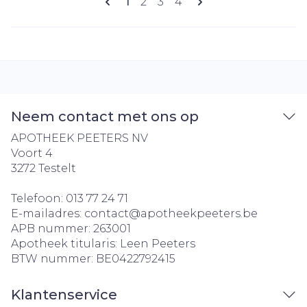
U lees momenteel pagina
Pagina
Pagina
Pagina
1
2
3
4
Neem contact met ons op
APOTHEEK PEETERS NV
Voort 4
3272
Testelt
Telefoon:
013 77 24 71
E-mailadres:
contact@
apotheekpeeters.be
APB nummer:
263001
Apotheek titularis:
Leen Peeters
BTW nummer:
BE0422792415
Klantenservice