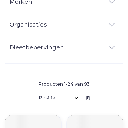
Merken
filter
Organisaties
filter
Dieetbeperkingen
filter
Producten
1
-
24
van
93
Sorteer op: