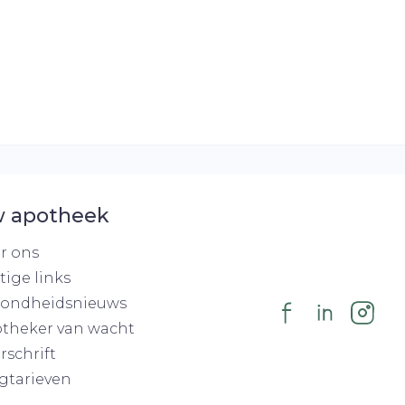
 apotheek
r ons
tige links
ondheidsnieuws
theker van wacht
rschrift
gtarieven