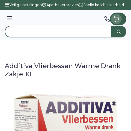
Ga naar de inhoud
Veilige betalingen
Apothekersadvies
Snelle beschikbaarheid
Menu
Zoek
Product, merk, categorie...
Additiva Vlierbessen Warme Drank
Zakje 10