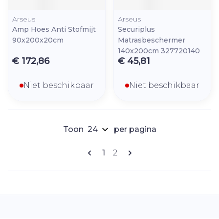
Arseus
Arseus
Amp Hoes Anti Stofmijt
Securiplus
90x200x20cm
Matrasbeschermer
140x200cm 327720140
€ 172,86
€ 45,81
Niet beschikbaar
Niet beschikbaar
Toon
per pagina
Pagina's
U lees momenteel pagina
Pagina
1
2