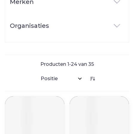
Merken
filter
Organisaties
filter
Producten
1
-
24
van
35
Sorteer op: