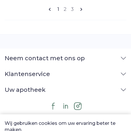
Pagina's
U lees momenteel pagina
Pagina
Pagina
1
2
3
Neem contact met ons op
Klantenservice
Uw apotheek
Wij gebruiken cookies om uw ervaring beter te
maken.