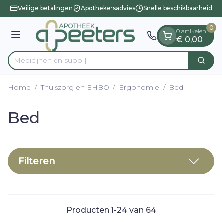
Dia 1 van 1
Ga naar de inhoud
Veilige betalingen
Apothekersadvies
Snelle beschikbaarheid
0
0 artikelen
Menu
€ 0,00
Zoek
Product, merk, categorie...
Home
/
Thuiszorg en EHBO
/
Ergonomie
/
Bed
Bed
Filteren
Producten
1
-
24
van
64