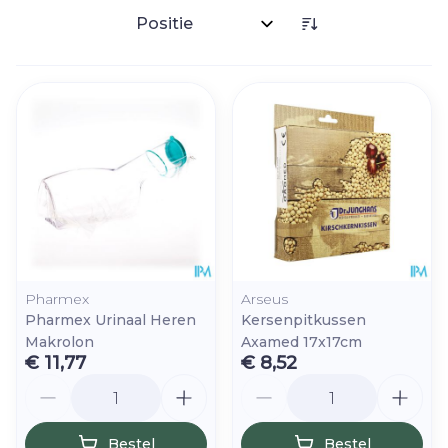
Sorteer op:
Pharmex
Arseus
Pharmex Urinaal Heren
Kersenpitkussen
Makrolon
Axamed 17x17cm
€ 11,77
€ 8,52
Aantal
Aantal
Bestel
Bestel