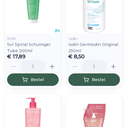
SVR
Isdin
Svr Spirial Schuimgel
Isdin Germisdin Original
Tube 200ml
250ml
€ 17,89
€ 8,50
Aantal
Aantal
Bestel
Bestel