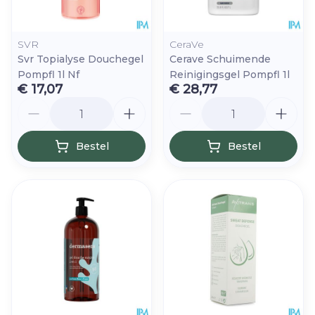
SVR
CeraVe
Svr Topialyse Douchegel
Cerave Schuimende
Pompfl 1l Nf
Reinigingsgel Pompfl 1l
€ 17,07
€ 28,77
Aantal
Aantal
Bestel
Bestel