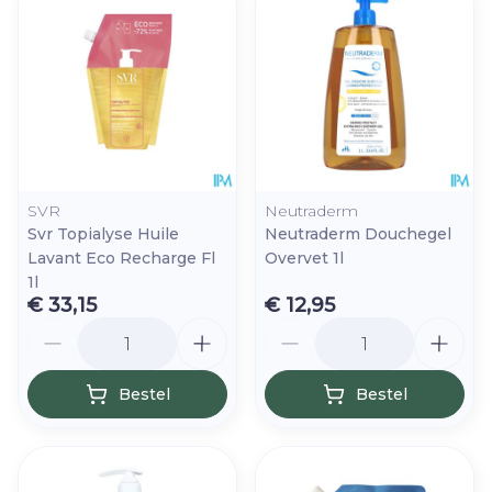
SVR
Neutraderm
Svr Topialyse Huile
Neutraderm Douchegel
Lavant Eco Recharge Fl
Overvet 1l
1l
€ 33,15
€ 12,95
Aantal
Aantal
Bestel
Bestel