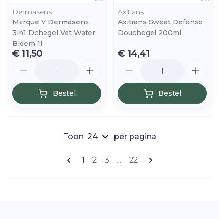
Dermasens
Axitrans
Marque V Dermasens
Axitrans Sweat Defense
3in1 Dchegel Vet Water
Douchegel 200ml
Bloem 1l
€ 11,50
€ 14,41
Aantal
Aantal
Bestel
Bestel
Toon
per pagina
Pagina's
U lees momenteel pagina
Pagina
Pagina
Pagina
1
2
3
...
22