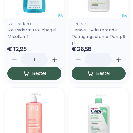
Neutraderm
CeraVe
Neuraderm Douchegel
Cerave Hydraterende
Micellair 1l
Reinigingscreme Pompfl
1l
€ 12,95
€ 26,58
Aantal
Aantal
Bestel
Bestel