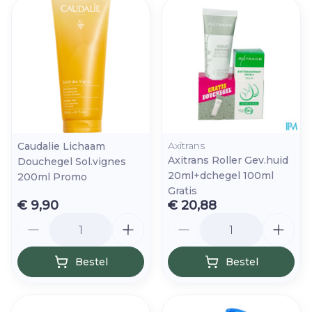
Axitrans
Caudalie Lichaam
Axitrans Roller Gev.huid
Douchegel Sol.vignes
20ml+dchegel 100ml
200ml Promo
Gratis
€ 9,90
€ 20,88
Aantal
Aantal
Bestel
Bestel