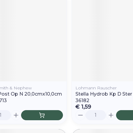
Smith & Nephew
Lohmann Rauscher
Post Op N 20,0cmx10,0cm
Stella Hydrob Kp D Ster
713
36182
€ 1,59
Aantal