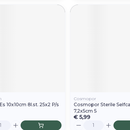
n
Cosmopor
 Es 10x10cm 8l.st. 25x2 P/s
Cosmopor Sterile Selfc
7,2x5cm 5
€ 5,99
Aantal