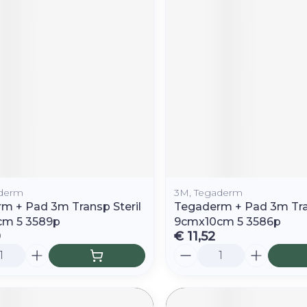
Toon mee
orging
Supplementen
Insectenw
middelen
n
Mondmaskers
rnissen
d -
huid
uid
aderm
3M, Tegaderm
m + Pad 3m Transp Steril
Tegaderm + Pad 3m Tran
cm 5 3589p
9cmx10cm 5 3586p
0
€ 11,52
Zelfbruiner
Scheren
Aantal