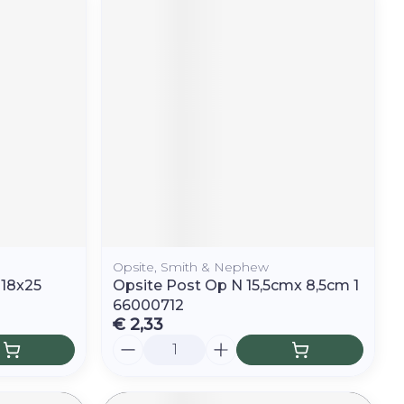
Opsite, Smith & Nephew
 18x25
Opsite Post Op N 15,5cmx 8,5cm 1
66000712
€ 2,33
Aantal