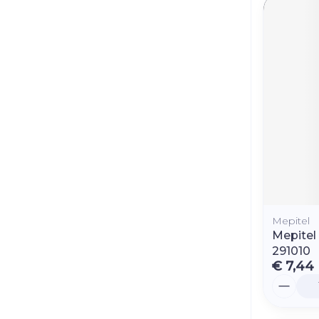
Mepitel
Mepitel
291010
€ 7,44
Aantal