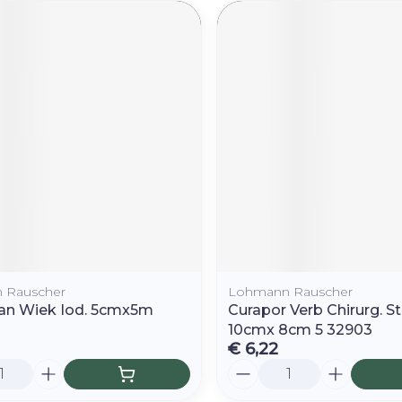
 Rauscher
Lohmann Rauscher
an Wiek Iod. 5cmx5m
Curapor Verb Chirurg. St
10cmx 8cm 5 32903
€ 6,22
Aantal