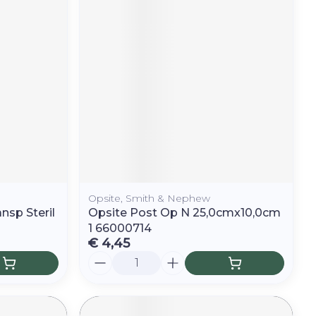
r
erende
Parfums en
geurproducten
Opsite, Smith & Nephew
sp Steril
Opsite Post Op N 25,0cmx10,0cm
1 66000714
€ 4,45
CBD
Aantal