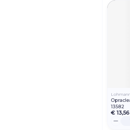
Lohmann
Opracle
13582
€ 13,56
Aantal