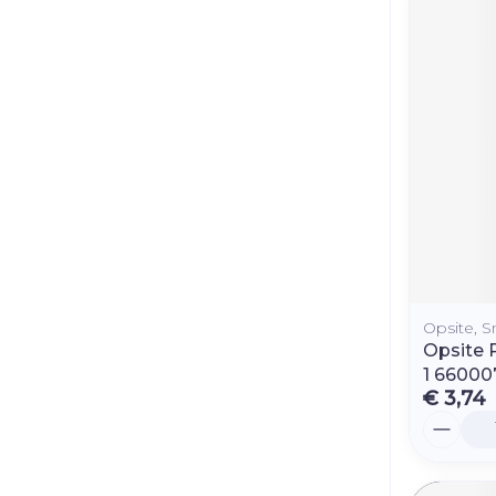
Opsite, 
Opsite 
1 66000
€ 3,74
Aantal