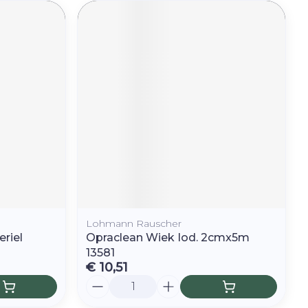
Lohmann Rauscher
eriel
Opraclean Wiek Iod. 2cmx5m
13581
€ 10,51
Aantal