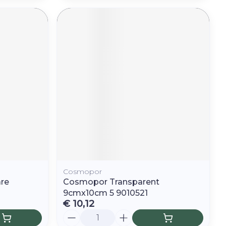
Cosmopor
are
Cosmopor Transparent
9cmx10cm 5 9010521
€ 10,12
Aantal