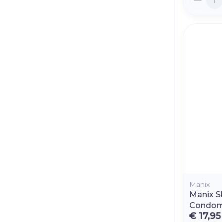
Manix
Manix S
Condom
€ 17,95