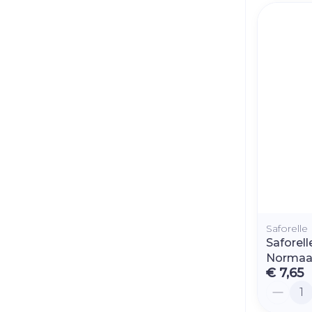
Saforelle
Saforel
Normaal
€ 7,65
Aantal