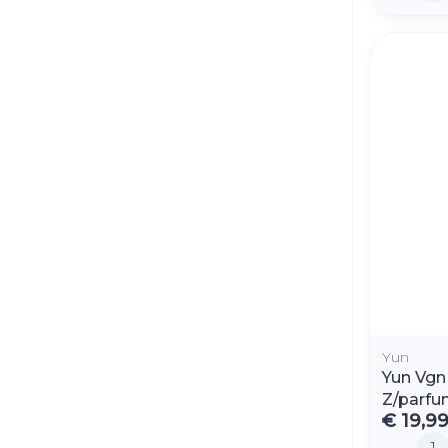
Yun
Yun Vgn
Z/parfu
€ 19,9
Aantal