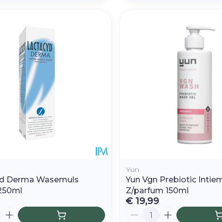
Yun
yd Derma Wasemuls
Yun Vgn Prebiotic Inti
250ml
Z/parfum 150ml
€ 19,99
Aantal