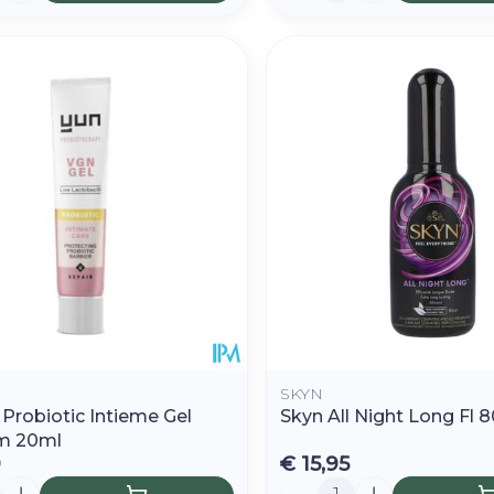
SKYN
 Probiotic Intieme Gel
Skyn All Night Long Fl 
m 20ml
9
€ 15,95
Aantal