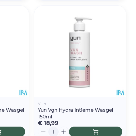
Yun
eme Wasgel
Yun Vgn Hydra Intieme Wasgel
150ml
€ 18,99
Aantal