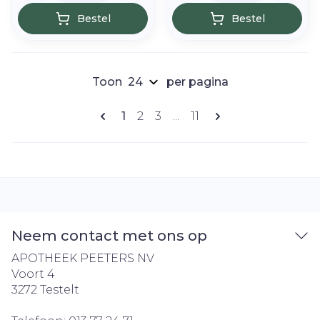
Bestel
Bestel
Toon
per pagina
Pagina's
U lees momenteel pagina
Pagina
Pagina
Pagina
1
2
3
...
11
Neem contact met ons op
APOTHEEK PEETERS NV
Voort 4
3272
Testelt