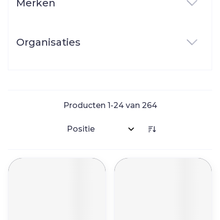
Merken
filter
Organisaties
filter
Producten
1
-
24
van
264
Sorteer op: