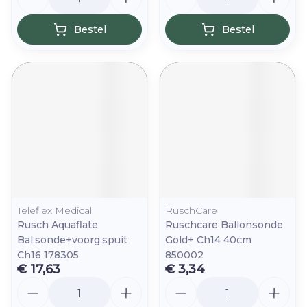
Bestel
Bestel
Teleflex Medical
RuschCare
Rusch Aquaflate
Ruschcare Ballonsonde
Bal.sonde+voorg.spuit
Gold+ Ch14 40cm
Ch16 178305
850002
€ 17,63
€ 3,34
Aantal
Aantal