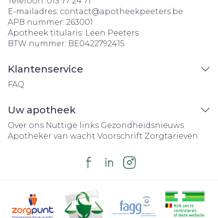
Telefoon:
013 77 24 71
E-mailadres:
contact@
apotheekpeeters.be
APB nummer:
263001
Apotheek titularis:
Leen Peeters
BTW nummer:
BE0422792415
Klantenservice
FAQ
Uw apotheek
Over ons
Nuttige links
Gezondheidsnieuws
Apotheker van wacht
Voorschrift
Zorgtarieven