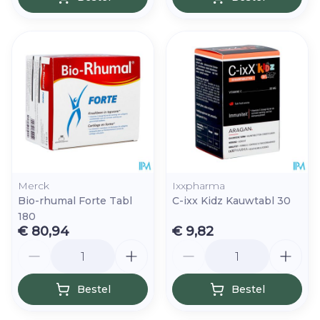
Merck
Ixxpharma
Bio-rhumal Forte Tabl
C-ixx Kidz Kauwtabl 30
180
€ 80,94
€ 9,82
Aantal
Aantal
Bestel
Bestel