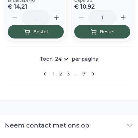
Bruistabl 40
Caps 20
€ 14,21
€ 10,92
Aantal
Aantal
Bestel
Bestel
Toon
per pagina
Pagina's
U lees momenteel pagina
Pagina
Pagina
Pagina
1
2
3
...
9
Neem contact met ons op