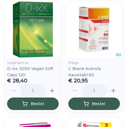
Ixxpharma
Pileje
D-ixx 3000 Vegan Soft
C Biane Acerola
Caps 120
Kauwtabl 60
€ 28,40
€ 20,95
Aantal
Aantal
Bestel
Bestel