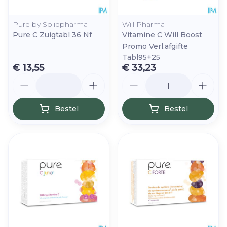
Pure by Solidpharma
Will Pharma
Pure C Zuigtabl 36 Nf
Vitamine C Will Boost
Promo Verl.afgifte
Tabl95+25
€ 13,55
€ 33,23
Aantal
Aantal
Bestel
Bestel