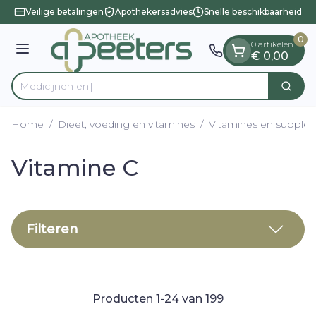
Dia 1 van 1
Ga naar de inhoud
Veilige betalingen
Apothekersadvies
Snelle beschikbaarheid
0
0 artikelen
Menu
€ 0,00
Zoek
Product, merk, categorie...
Home
/
Dieet, voeding en vitamines
/
Vitamines en supple
Vitamine C
Filteren
Producten
1
-
24
van
199