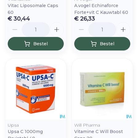
Vitac Liposomale Caps
A.vogel Echinaforce
60
Forte+vit C Kauwtabl 60
€ 30,44
€ 26,33
Aantal
Aantal
Bestel
Bestel
Upsa
Will Pharma
Upsa C 1000mg
Vitamine C Will Boost