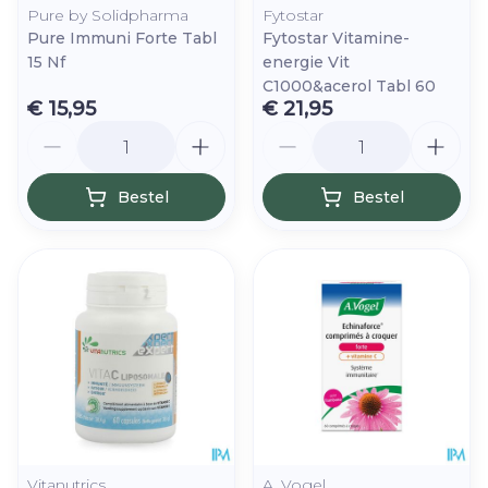
Pure by Solidpharma
Fytostar
Pure Immuni Forte Tabl
Fytostar Vitamine-
15 Nf
energie Vit
C1000&acerol Tabl 60
€ 15,95
€ 21,95
Aantal
Aantal
Bestel
Bestel
Vitanutrics
A. Vogel