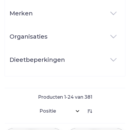
Merken
filter
Organisaties
filter
Dieetbeperkingen
filter
Producten
1
-
24
van
381
Sorteer op: