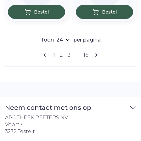
Bestel
Bestel
Toon
per pagina
Pagina's
U lees momenteel pagina
Pagina
Pagina
Pagina
1
2
3
...
16
Neem contact met ons op
APOTHEEK PEETERS NV
Voort 4
3272
Testelt