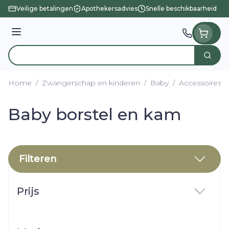
Ga naar de inhoud
Veilige betalingen
Apothekersadvies
Snelle beschikbaarheid
Menu
Zoek
Product, merk, categorie...
Home
/
Zwangerschap en kinderen
/
Baby
/
Accessoires
/
Baby borstel en kam
Filteren
Doorgaan naar productlijst
Prijs
filter