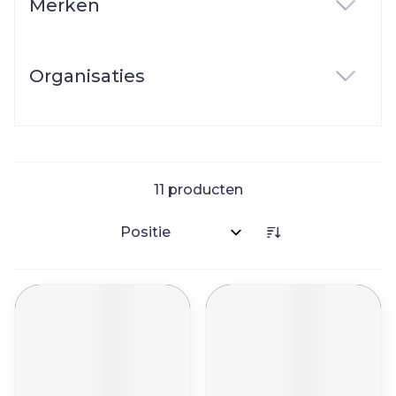
Merken
filter
Organisaties
filter
11
producten
Sorteer op: