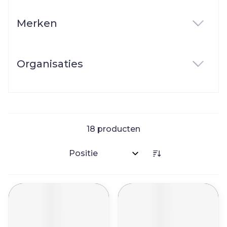
Merken
filter
Organisaties
filter
18
producten
Sorteer op: