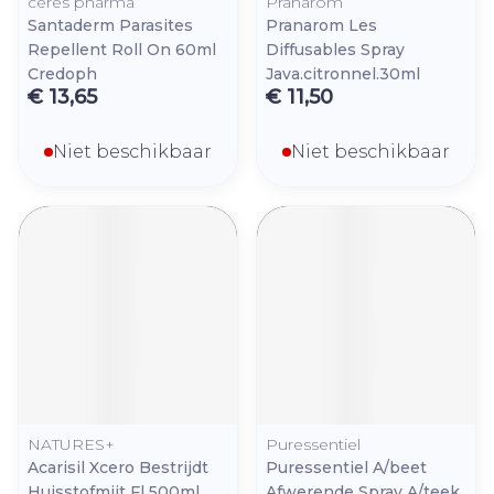
ceres pharma
Pranarom
Santaderm Parasites
Pranarom Les
Repellent Roll On 60ml
Diffusables Spray
Credoph
Java.citronnel.30ml
€ 13,65
€ 11,50
Niet beschikbaar
Niet beschikbaar
NATURES+
Puressentiel
Acarisil Xcero Bestrijdt
Puressentiel A/beet
Huisstofmijt Fl 500ml
Afwerende Spray A/teek