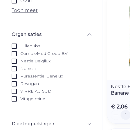
Olvarit
Droge voeten
Aerosol toest
kloven
Tabletten
Toon meer
Aerosol acces
Blaren
Creme, gel e
Zuurstof
Eelt
Organisaties
Eksteroog - 
filter
Ademhalingss
Billiebubs
Toon meer
CompleMed Group BV
Nestle Belgilux
Spieren en ge
Nutricia
Specifiek vo
Puressentiel Benelux
Naalden en s
Revogan
Lichaamsver
Nestle 
Infecties
Spuiten
VIVRE AU SUD
Banane
Deodorant
Vitagermine
Oplossing voo
Gezichtsverz
€ 2,06
Naalden
Luizen
Aantal
Naalden voor
Dieetbeperkingen
insulinepen -
filter