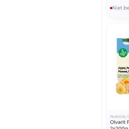
Niet b
Nutricia, 
Olvarit 
2x200g