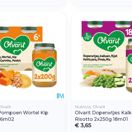
Olvarit
Nutricia, Olvarit
 Pompoen Wortel Kip
Olvarit Doperwtjes Kal
 6m02
Risotto 2x250g 18m01
€ 3,65