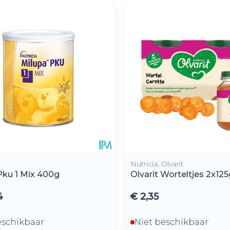
Afslanken
Homeopat
Toon mee
Enkel en v
Toon mee
orging
Supplementen
Insectenw
middelen
n
Mondmaskers
rnissen
d -
huid
uid
Nutricia, Olvarit
Pku 1 Mix 400g
Olvarit Worteltjes 2x1
4
€ 2,35
Zelfbruiner
Scheren
eschikbaar
Niet beschikbaar