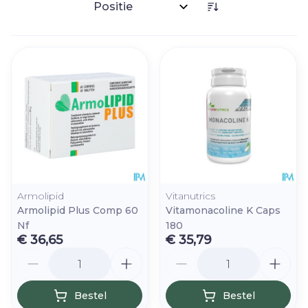
Sorteer op:
Armolipid
Vitanutrics
Armolipid Plus Comp 60
Vitamonacoline K Caps
Nf
180
€ 36,65
€ 35,79
Aantal
Aantal
Bestel
Bestel