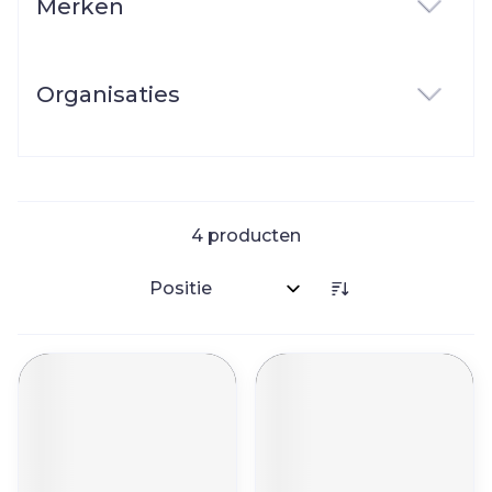
Merken
filter
Organisaties
filter
4
producten
Sorteer op: