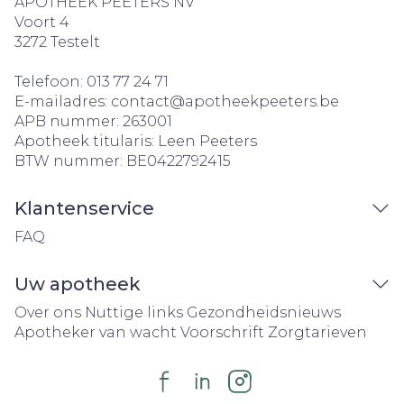
APOTHEEK PEETERS NV
Voort 4
3272
Testelt
Telefoon:
013 77 24 71
E-mailadres:
contact@
apotheekpeeters.be
APB nummer:
263001
Apotheek titularis:
Leen Peeters
BTW nummer:
BE0422792415
Klantenservice
FAQ
Uw apotheek
Over ons
Nuttige links
Gezondheidsnieuws
Apotheker van wacht
Voorschrift
Zorgtarieven