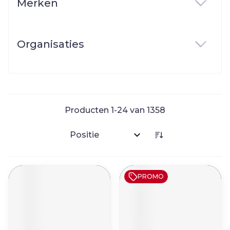
Merken
filter
Organisaties
filter
Producten
1
-
24
van
1358
Sorteer op:
PROMO