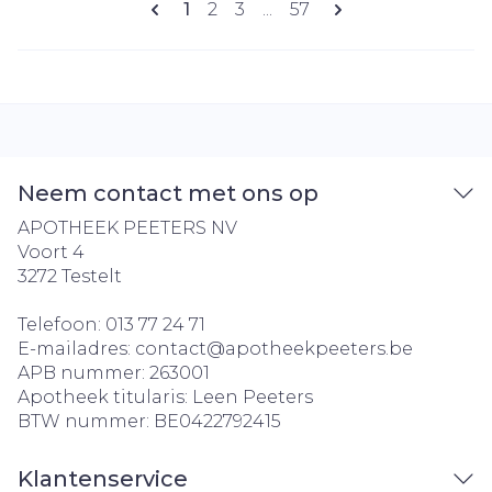
U lees momenteel pagina
Pagina
Pagina
Pagina
1
2
3
...
57
Neem contact met ons op
APOTHEEK PEETERS NV
Voort 4
3272
Testelt
Telefoon:
013 77 24 71
E-mailadres:
contact@
apotheekpeeters.be
APB nummer:
263001
Apotheek titularis:
Leen Peeters
BTW nummer:
BE0422792415
Klantenservice