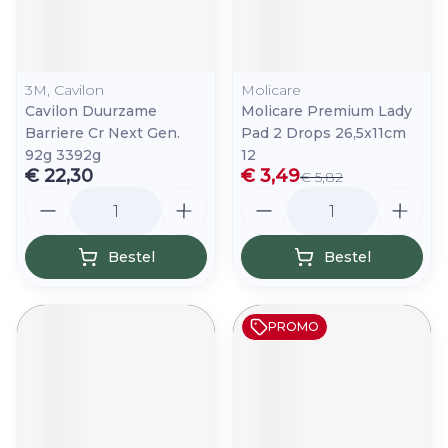
3M, Cavilon
Molicare
Cavilon Duurzame
Molicare Premium Lady
Barriere Cr Next Gen.
Pad 2 Drops 26,5x11cm
92g 3392g
12
€ 22,30
€ 3,49
€ 5,82
Aantal
Aantal
Bestel
Bestel
PROMO