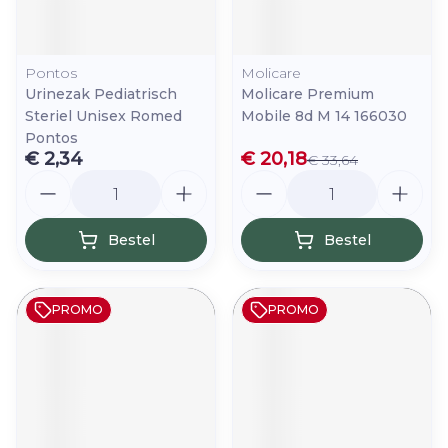
Pontos
Molicare
Urinezak Pediatrisch
Molicare Premium
Steriel Unisex Romed
Mobile 8d M 14 166030
Pontos
€ 2,34
€ 20,18
€ 33,64
Aantal
Aantal
Bestel
Bestel
PROMO
PROMO