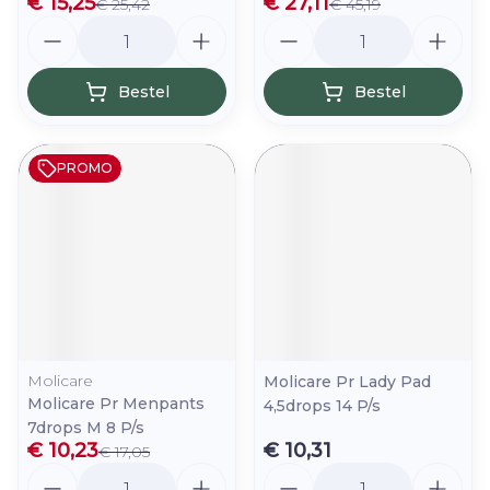
€ 15,25
€ 27,11
€ 25,42
€ 45,19
Aantal
Aantal
Bestel
Bestel
PROMO
Molicare
Molicare Pr Lady Pad
Molicare Pr Menpants
4,5drops 14 P/s
7drops M 8 P/s
€ 10,23
€ 10,31
€ 17,05
Aantal
Aantal