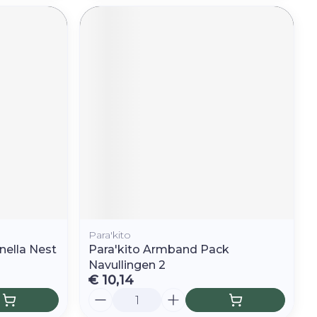
Para'kito
onella Nest
Para'kito Armband Pack
Navullingen 2
€ 10,14
Aantal