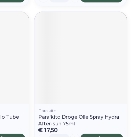
Para'kito
io Tube
Para'kito Droge Olie Spray Hydra
After-sun 75ml
€ 17,50
Aantal