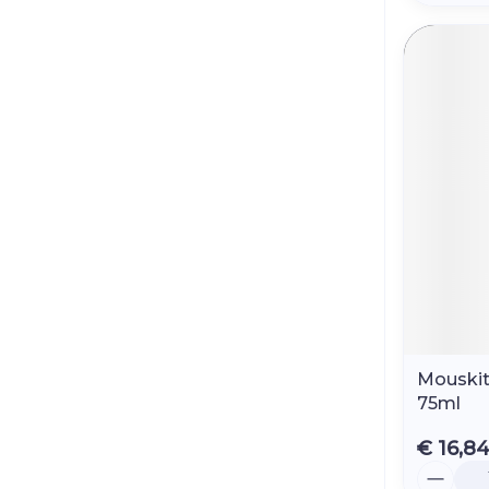
Mouskit
75ml
€ 16,8
Aantal