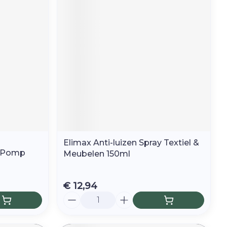
r
erende
Parfums en
geurproducten
Elimax Anti-luizen Spray Textiel &
/ Pomp
Meubelen 150ml
CBD
€ 12,94
Aantal