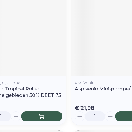
Toon mee
orging
Supplementen
Insectenw
middelen
n
Mondmaskers
rnissen
d -
huid
uid
, Qualiphar
Aspivenin
o Tropical Roller
Aspivenin Mini-pompe
he gebieden 50% DEET 75
Zelfbruiner
Scheren
€ 21,98
Aantal