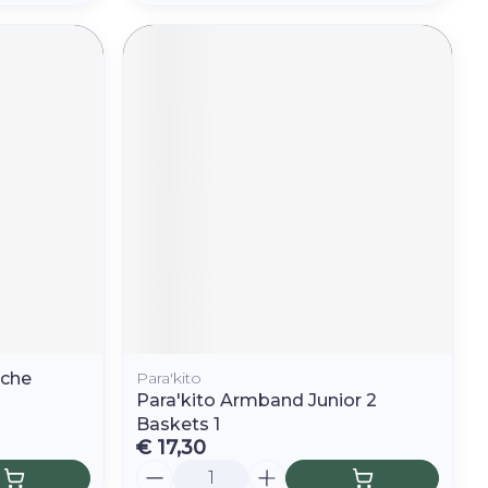
sche
Para'kito
Para'kito Armband Junior 2
Baskets 1
€ 17,30
Aantal