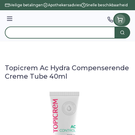
Ga naar de inhoud
Veilige betalingen
Apothekersadvies
Snelle beschikbaarheid
Menu
Zoek
Product, merk, categorie...
Topicrem Ac Hydra Compenserende
Creme Tube 40ml