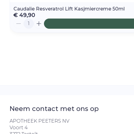
Caudalie Resveratrol Lift Kasjmiercreme 50ml
€ 49,90
Aantal
Neem contact met ons op
APOTHEEK PEETERS NV
Voort 4