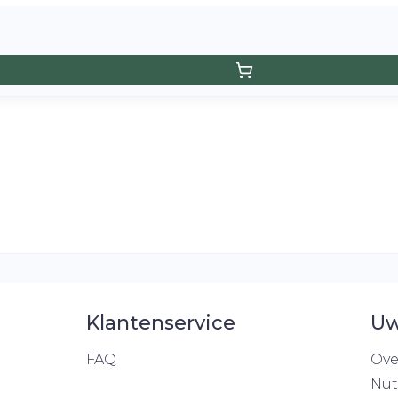
Klantenservice
Uw
FAQ
Ove
Nut