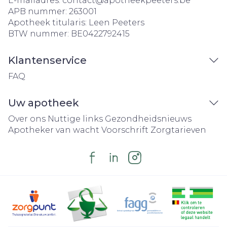
E-mailadres:
contact@
apotheekpeeters.be
APB nummer:
263001
Apotheek titularis:
Leen Peeters
BTW nummer:
BE0422792415
Klantenservice
FAQ
Uw apotheek
Over ons
Nuttige links
Gezondheidsnieuws
Apotheker van wacht
Voorschrift
Zorgtarieven