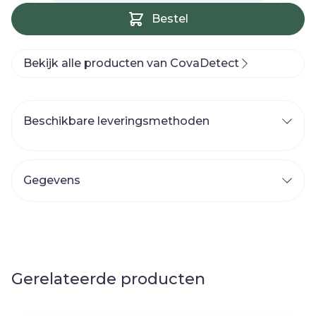
Bestel
Bekijk alle producten van CovaDetect
Beschikbare leveringsmethoden
Gegevens
Gerelateerde producten
Navigeren door de elementen van de carrousel is mog
Druk om carrousel over te slaan
Druk op om naar carrouselnavigatie te gaan