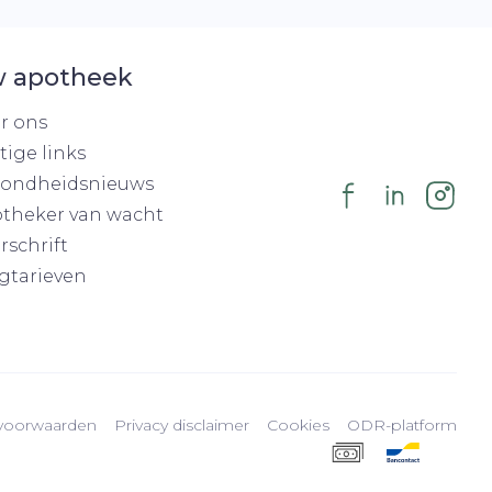
 apotheek
r ons
tige links
ondheidsnieuws
theker van wacht
rschrift
gtarieven
voorwaarden
Privacy disclaimer
Cookies
ODR-platform