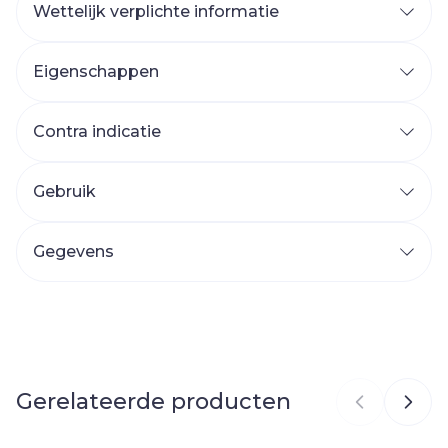
Wettelijk verplichte informatie
Eigenschappen
Contra indicatie
Gebruik
Gegevens
CNK
2937258
Organisaties
Stylepharma
Gerelateerde producten
Merken
Teddy-vit