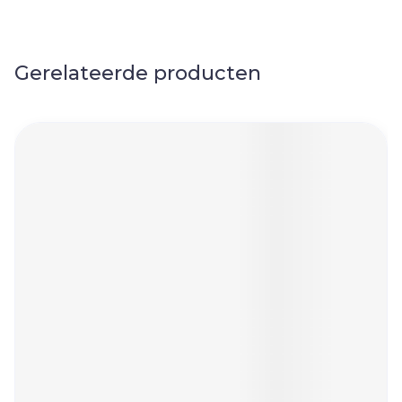
Gerelateerde producten
Navigeren door de elementen van de carrousel is mog
Druk om carrousel over te slaan
Druk op om naar carrouselnavigatie te gaan