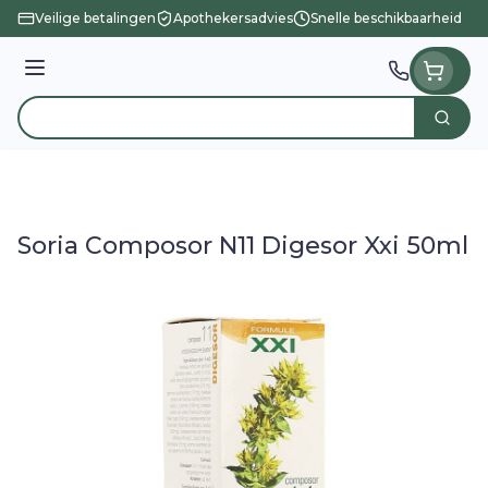
Ga naar de inhoud
Veilige betalingen
Apothekersadvies
Snelle beschikbaarheid
Menu
Zoek
Product, merk, categorie...
Soria Composor N11 Digesor Xxi 50ml