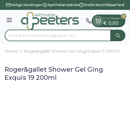
Dia 1 van 1
Ga naar de inhoud
Veilige betalingen
Apothekersadvies
Snelle beschikbaarheid
0
0 artikelen
Menu
€ 0,00
Vind snel wondverzorging
Zoek
Product, merk, categorie...
Home
/
Roger&gallet Shower Gel Ging Exquis 19 200ml
Roger&gallet Shower Gel Ging
Exquis 19 200ml