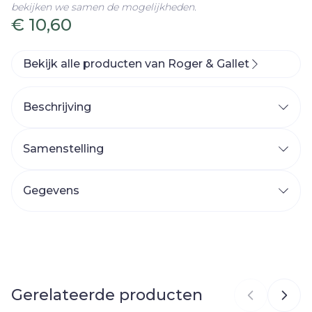
bekijken we samen de mogelijkheden.
€ 10,60
Bekijk alle producten van Roger & Gallet
Beschrijving
Samenstelling
Gegevens
CNK
3757457
Organisaties
Laboratoire Native
Gerelateerde producten
Merken
Roger & Gallet