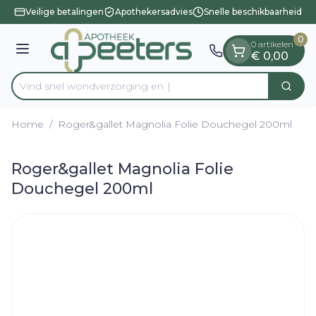
Dia 1 van 1
Ga naar de inhoud
Veilige betalingen
Apothekersadvies
Snelle beschikbaarheid
0
0 artikelen
Menu
€ 0,00
Vind snel wondverzorg
Zoek
Product, merk, categorie...
Home
/
Roger&gallet Magnolia Folie Douchegel 200ml
Roger&gallet Magnolia Folie
Douchegel 200ml