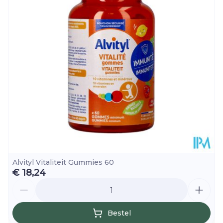
365mg
Diepte
170 mm
vulgaris)
Hoeveelheid
Peterselie-extract
250
365mg
Verpakking
(Petroselinum crispum)
Vegan, Zonder
Betacaroteen
2,4 mg
allergenen, Zonder
Dieetbeperkingen
(Provitamine A)
(50%*)
bewaarmiddelen,
Zonder kleurstoffen
12 mg
Vitamine E
(100%*)
Kamertemperatuur
Behoud
(15°C - 25°C)
80 mg
Vitamine C
Alvityl Vitaliteit Gummies 60
(100%*)
€ 18,24
Aantal
1,1 mg
Vitamine B1
(100%*)
Bestel