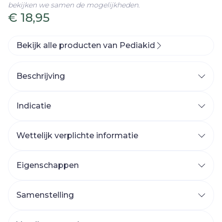
bekijken we samen de mogelijkheden.
€ 18,95
Bekijk alle producten van Pediakid
Beschrijving
Voedingssupplement in siroopvorm op basis
van extracten van wortel, waterkers, spinazie,
Indicatie
bieten, peterselie; vitamine C-D-E-B1-B2-B3-
B5-B6-B8-B9-B12-Betacaroteen (provitamine
A), ijzer, mangaan, koper, zink, kalium, jodium,
Wettelijk verplichte informatie
molybdeen, selenium en chroom.
PEDIAKID® 22 Vitaminen & Sporenelementen
Eigenschappen
PEDIAKID® 22 Vitaminen & Sporenelementen
Samenstelling
*RI: Referentie-inname
** Niet significant